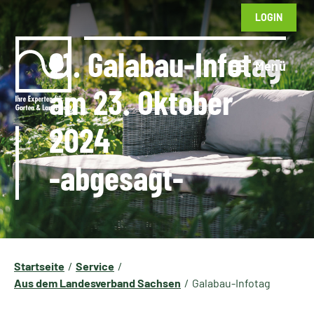
LOGIN
21. Galabau-Infotag
am 23. Oktober
2024
-abgesagt-
Startseite
Service
Aus dem Landesverband Sachsen
Galabau-Infotag