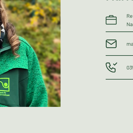
Re
Na
ma
03