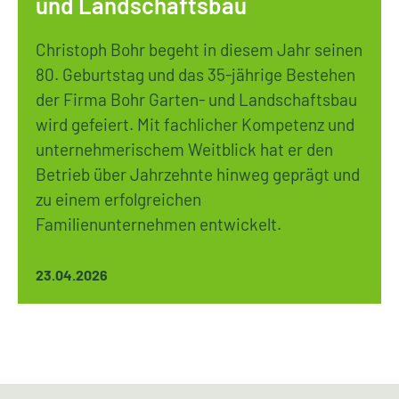
und Landschaftsbau
Christoph Bohr begeht in diesem Jahr seinen
80. Geburtstag und das 35-jährige Bestehen
der Firma Bohr Garten- und Landschaftsbau
wird gefeiert. Mit fachlicher Kompetenz und
unternehmerischem Weitblick hat er den
Betrieb über Jahrzehnte hinweg geprägt und
zu einem erfolgreichen
Familienunternehmen entwickelt.
23.04.2026