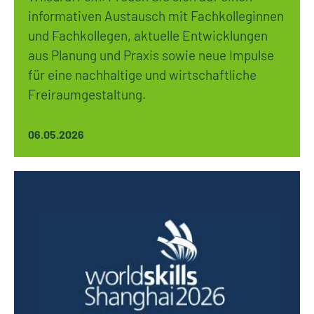
informativen Austausch mit Fachkolleginnen
und Fachkollegen, aktuelle Entwicklungen
aus Planung und Praxis sowie neue Impulse
für eine nachhaltige und wirtschaftliche
Freiraumgestaltung.
06.05.2026