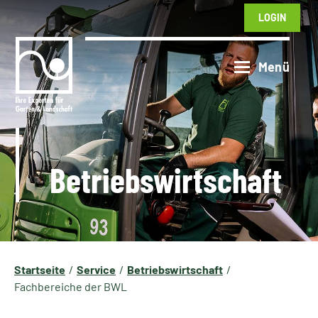
LOGIN
Betriebswirtschaft
Startseite
Service
Betriebswirtschaft
Fachbereiche der BWL